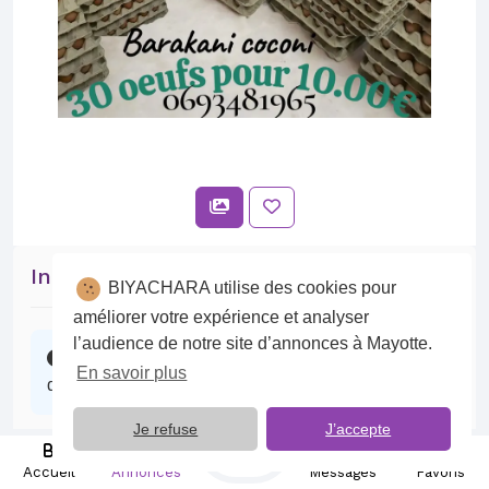
Intéressé par cette annonce ?
BIYACHARA utilise des cookies pour
améliorer votre expérience et analyser
l’audience de notre site d’annonces à Mayotte.
Contactez l’annonceur, il se fera un plaisir
En savoir plus
d’échanger avec vous.
Je refuse
J’accepte
Publier
Discuter sur BIYACHARA
Accueil
Annonces
Messages
Favoris