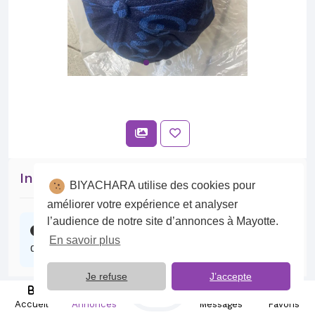
Intéressé par cette annonce ?
BIYACHARA utilise des cookies pour
améliorer votre expérience et analyser
l’audience de notre site d’annonces à Mayotte.
Contactez l’annonceur, il se fera un plaisir
En savoir plus
d’échanger avec vous.
Je refuse
J’accepte
Publier
Discuter sur BIYACHARA
Accueil
Annonces
Messages
Favoris