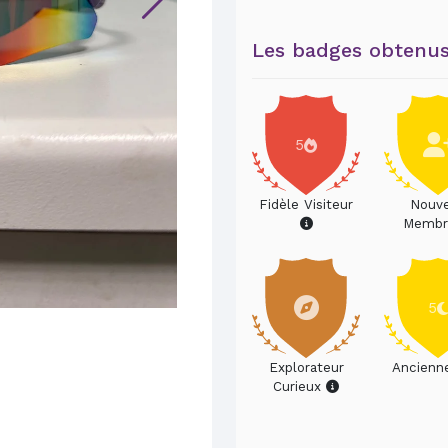
Les badges obtenus
5
Fidèle Visiteur
Nouv
Memb
5
Explorateur
Ancienn
Curieux