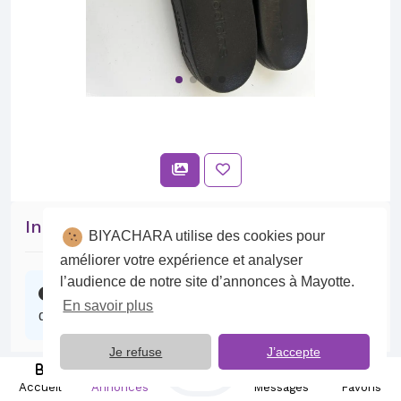
Intéressé par cette annonce ?
BIYACHARA utilise des cookies pour
améliorer votre expérience et analyser
l’audience de notre site d’annonces à Mayotte.
Contactez l’annonceur, il se fera un plaisir
En savoir plus
d’échanger avec vous.
Je refuse
J’accepte
Publier
Discuter sur BIYACHARA
Accueil
Annonces
Messages
Favoris