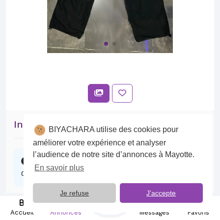
Intéressé par cette annonce ?
BIYACHARA utilise des cookies pour
améliorer votre expérience et analyser
l’audience de notre site d’annonces à Mayotte.
Contactez l’annonceur, il se fera un plaisir
En savoir plus
d’échanger avec vous.
Je refuse
J’accepte
Publier
Discuter sur BIYACHARA
Accueil
Annonces
Messages
Favoris