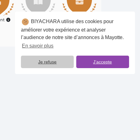
ent
Catalogue XXL
Pro du Secteur
BIYACHARA utilise des cookies pour
améliorer votre expérience et analyser
l’audience de notre site d’annonces à Mayotte.
En savoir plus
Je refuse
J’accepte