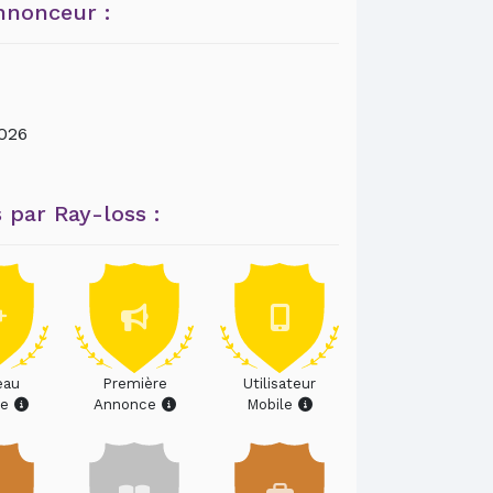
nnonceur :
026
 par Ray-loss :
eau
Première
Utilisateur
re
Annonce
Mobile