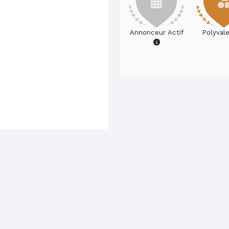
Annonceur Actif
Polyval
vorie