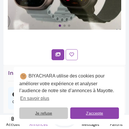
Intéressé par cette annonce ?
BIYACHARA utilise des cookies pour
améliorer votre expérience et analyser
l’audience de notre site d’annonces à Mayotte.
Contactez l’annonceur, il se fera un plaisir
En savoir plus
d’échanger avec vous.
Je refuse
J’accepte
Publier
Discuter sur BIYACHARA
Accueil
Annonces
Messages
Favoris